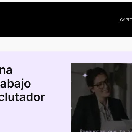
CAPI
una
rabajo
clutador