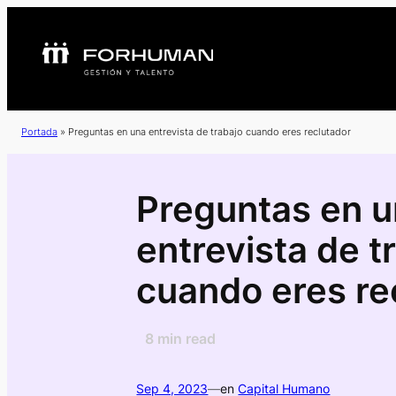
Portada
»
Preguntas en una entrevista de trabajo cuando eres reclutador
Preguntas en 
entrevista de t
cuando eres re
8
min read
Sep 4, 2023
—
en
Capital Humano